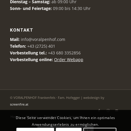
Dienstag – Samstag:
ab 09:00 Uhr
Sonn- und Feiertage:
09:00 bis 14:30 Uhr
KONTAKT
Mail:
info@voralpenhof.com
Telefon:
+43 (2725) 401
Vorbestellung tel.:
+43 680 3352856
Vorbestellung online:
Order Webapp
© VORALPENHOF Frankenfels · Fam. Hofegger | webdesign by
screenfire.at
Home
Kontakt
Datenschutz
Impressum
Diese Seite verwendet Cookies, um Ihnen ein optimales
Anwendungserlebnis zu ermöglichen.
English
Deutsch