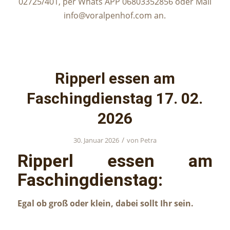
02725/401, per Whats APP 06803352856 oder Mail
info@voralpenhof.com an.
Ripperl essen am
Faschingdienstag 17. 02.
2026
/
30. Januar 2026
von
Petra
Ripperl essen am
Faschingdienstag:
Egal ob groß oder klein, dabei sollt Ihr sein.